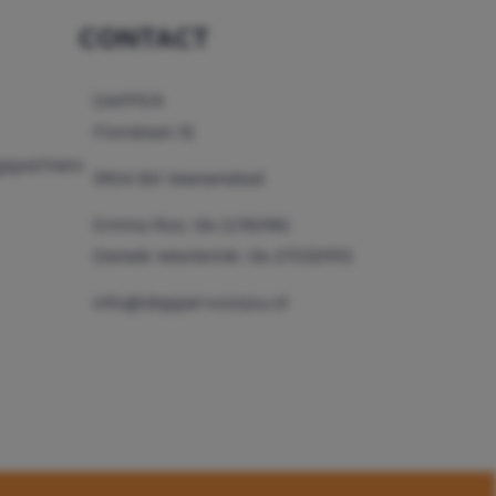
CONTACT
DAPPER
Floralaan 31
spartners
3904 BX Veenendaal
Emma Ros: 06-11781981
Daniek Westerink: 06-27032955
info@dappervoorjou.nl