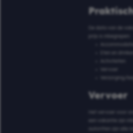
Praktisc
De data van de vak
prijs is inbegrepen:
Accommodati
Eten en drinke
Activiteiten
Vervoer
Verzorging/be
Vervoer
Het vervoer voor on
een vakantie zijn inb
autoritten zijn alle 