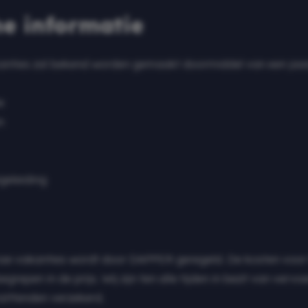
he informatie
anties zal bekend worden gemaakt doormiddel van een jaarp
e
n
geleiding
ze vakanties wordt door DAPPER geregeld. De kosten voor 
egrepen in de prijs. Wij zijn ten alle tijden in bezit van vervo
inzittenden verzekerd.