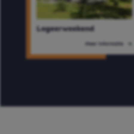
Logeerweekend
Meer informatie