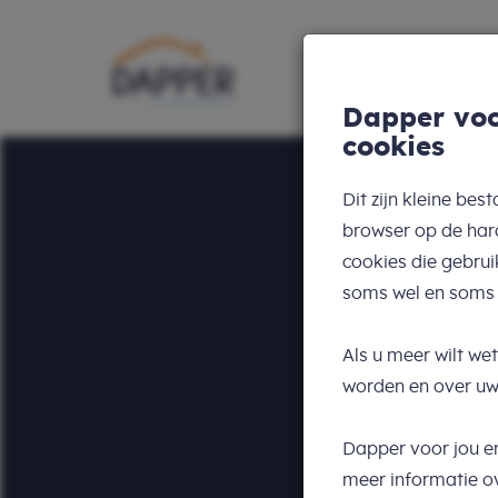
Dapper voo
cookies
Dit zijn kleine b
browser op de hard
cookies die gebrui
DAPPER
Vakan
soms wel en soms
Als u meer wilt we
Voor tie
worden en over uw 
autisme,
Dapper voor jou e
beperki
meer informatie ov