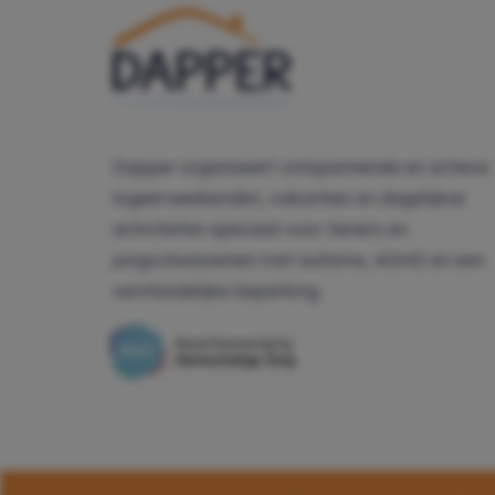
Dapper organiseert ontspannende en actieve
logeerweekenden, vakanties en dagelijkse
activiteiten speciaal voor tieners en
jongvolwassenen met autisme, ADHD en een
verstandelijke beperking.