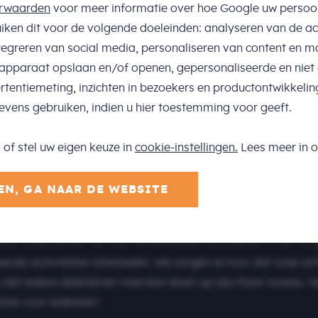
orwaarden
voor meer informatie over hoe Google uw perso
ie met DAPPER zal uw zoon/dochter (nieuwe) mensen leren 
uiken dit voor de volgende doeleinden: analyseren van de act
 Inmiddels heeft Dapper al vele meerdere vakanties georga
tegreren van social media, personaliseren van content en m
mmingen. Dapper organiseert kleinschalige vakanties zodat
 apparaat opslaan en/of openen, gepersonaliseerde en niet
kunnen verdelen over de deelnemers en investeren in één-o
rtentiemeting, inzichten in bezoekers en productontwikkelin
vens gebruiken, indien u hier toestemming voor geeft.
jven wij vaak op vakantieparken waar voldoende voorzienin
of stel uw eigen keuze in
cookie-instellingen.
Lees meer in 
ij een vakantiehuis waar wij gedurende de (mid) week verbl
nrust ontstaat zijn er vaste begeleiders zijn aanwezig.
EN, GA NAAR DE WEBSITE
palen samen met de begeleiders de inhoud van de vakanti
 park ondernemen we ook verschillende activiteiten in de om
ende activiteiten afwisselen. We zorgen ervoor dat onze act
en dat iedere deelnemer mee kan doen op zijn/haar niveau.
ntie voor iedereen!