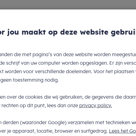
OVER ONS
AANBOD
SAME
r jou maakt op deze website gebru
estanden die met pagina’s van deze website worden meegestu
e schrijf van uw computer worden opgeslagen. Er zijn versc
kt worden voor verschillende doeleinden. Voor het plaatsen 
ties
 geen toestemming nodig.
ten over de cookies die wij gebruiken, de gegevens die da
ners en jongvolwassenen m
rechten op dit punt, lees dan onze
privacy policy.
 ADHD en/of een verstandel
n derden (waaronder Google) verzamelen met technieken w
ng
er je apparaat, locatie, browser en surfgedrag.
Lees het Go