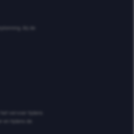
lanning. Bij de
het vervoer tijdens
er en tijdens de